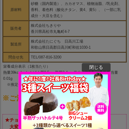
砂糖（国内製造）、カカオマス、植物油脂、/乳化剤、
原材料
香料、着色料（酸化チタン、黄4、黄5）、（一部に乳
成分・大豆を含む）
株式会社ちきりや
販売者
香川県高松市丸亀町4-7
株式会社たにぐち 日高川工場
製造所
和歌山県日高郡日高川町和佐1030-1
問合せ先
TEL/087-816-3200
栄養成分表示（1枚当たり）
閉じる
熱量39kcal、たんぱく質0.5g、脂質2.4g、炭水化物3.9g、食塩相当量
0.01g
※推定値
※ご注意ください※
★チョコプレートへのメッセージのサービスは
大変申し訳ございませんが対応しておりません。