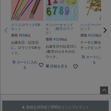
スリムロウソク5本
ナンバーキャンド
ハッピーバースデ
セット
ル （数字ロウソ
ピック
ク）
価格
¥
55
価格
¥
110
税込
税込
価格
¥
110
税込
お誕生日・記念日
ケーキに飾るプラ
お誕生日や記念日に
に。ロウソク5本セ
チックピック
♪数字のカタチのロ
ット。
ウソク。
カートに入れ
カートに入れ
る
詳細を見る
る
ペー
ジト
300
新規会員登録で
ポイントプレゼント
ップ