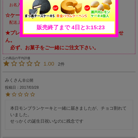
お名入れ等は承れませんので予めご了承ください。
☆ケーキには乗せず別添となります。
配送上の破損を防ぐため、何卒ご了承くださいませ。
★プレート・キャンドルのみの配送は承っておりませ
ん。
必ず、お菓子をご一緒にご注文下さい。
1.00
2
みく
非公開
投稿日
2017/03/28
本日モンブランケーキと一緒に届きましたが、チョコ割れて
いました。

せっかくの誕生日祝いなのに残念です