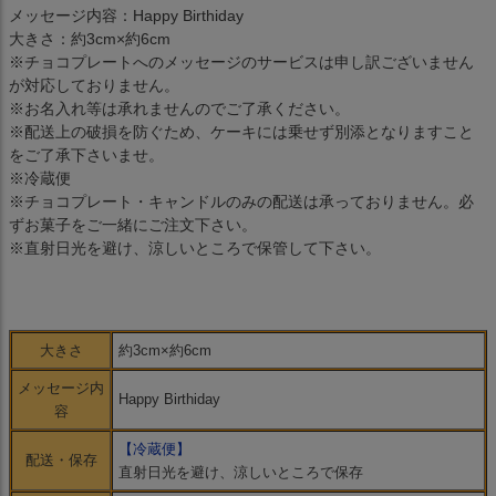
メッセージ内容：Happy Birthiday
大きさ：約3cm×約6cm
※チョコプレートへのメッセージのサービスは申し訳ございません
が対応しておりません。
※お名入れ等は承れませんのでご了承ください。
※配送上の破損を防ぐため、ケーキには乗せず別添となりますこと
をご了承下さいませ。
※冷蔵便
※チョコプレート・キャンドルのみの配送は承っておりません。必
ずお菓子をご一緒にご注文下さい。
※直射日光を避け、涼しいところで保管して下さい。
大きさ
約3cm×約6cm
メッセージ内
Happy Birthiday
容
【冷蔵便】
配送・保存
直射日光を避け、涼しいところで保存