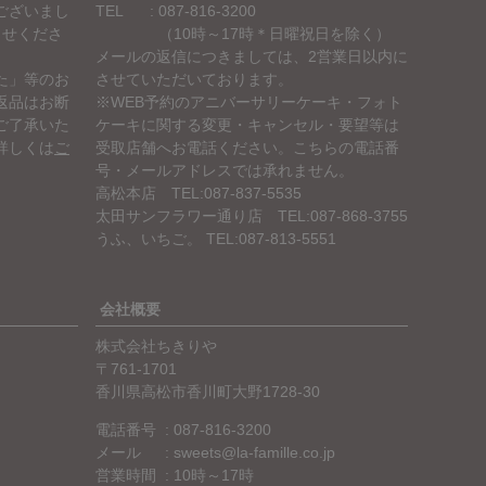
ございまし
TEL
087-816-3200
らせくださ
（10時～17時＊日曜祝日を除く）
メールの返信につきましては、2営業日以内に
た」等のお
させていただいております。
返品はお断
※WEB予約のアニバーサリーケーキ・フォト
ご了承いた
ケーキに関する変更・キャンセル・要望等は
詳しくは
ご
受取店舗へお電話ください。こちらの電話番
号・メールアドレスでは承れません。
高松本店 TEL:087-837-5535
太田サンフラワー通り店 TEL:087-868-3755
うふ、いちご。 TEL:087-813-5551
会社概要
株式会社ちきりや
761-1701
香川県高松市香川町大野1728-30
電話番号
087-816-3200
メール
sweets@la-famille.co.jp
営業時間
10時～17時