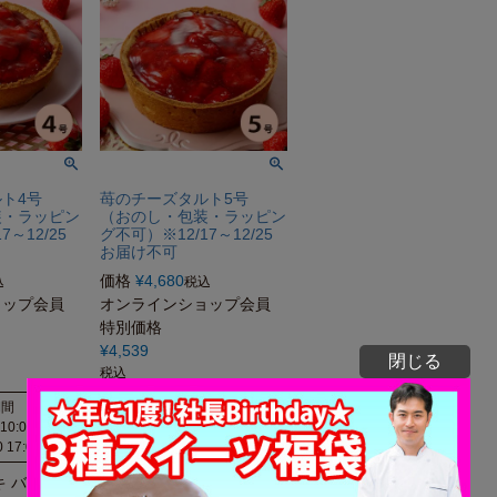
ルト4号
苺のチーズタルト5号
装・ラッピン
（おのし・包装・ラッピン
7～12/25
グ不可）※12/17～12/25
お届け不可
価格
¥
4,680
込
税込
ョップ会員
オンラインショップ会員
特別価格
¥
4,539
閉じる
税込
期間
販売期間
 10:00
〜
2026/01/05 10:00
〜
0 17:00
2026/12/10 17:00
キ バースデ
お誕生日 ケーキ バースデ