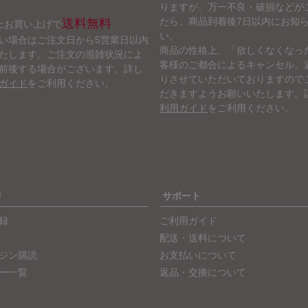
りますが、万一不良・破損などが
たら、商品到着後7日以内にお知
送料無料
以上お買い上げで
い。
い場合はご注文日から5営業日以内
商品の性格上、「欲しくなくなっ
たします。ご注文の混雑状況によ
客様のご都合によるキャンセル、
前後する場合がございます。詳し
りさせていただいておりますので
ガイド
をご利用ください。
だきますようお願いいたします。
利用ガイド
をご利用ください。
ジ
サポート
録
ご利用ガイド
配送・送料について
ジン購読
お支払いについて
ー一覧
返品・交換について