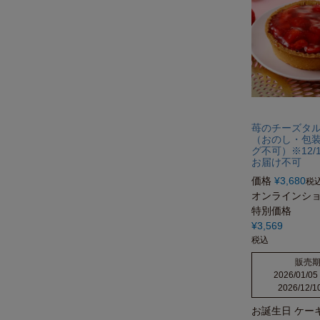
苺のチーズタ
（おのし・包
グ不可）※12/1
お届け不可
価格
¥
3,680
税
オンラインシ
特別価格
¥
3,569
税込
販売
2026/01/05
2026/12/1
お誕生日 ケー