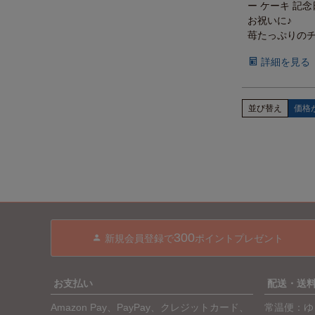
ー ケーキ 記念
お祝いに♪
苺たっぷりの
詳細を見る
並び替え
価格
300
新規会員登録で
ポイントプレゼント
お支払い
配送・送
Amazon Pay、PayPay、クレジットカード、
常温便：ゆ