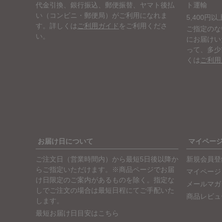
代金引換、銀行振込、郵便振替、ヤマト後払
ト運輸
い（コンビニ・郵便局）がご利用になれま
5,400円
す。詳しくは
ご利用ガイド
をご利用くださ
ご指定のな
い。
にお届けい
って、多少
くは
ご利用
お届け日について
マイペー
ご注文日（営業時間内）から最短5日後以降か
新規会員登
らご指定いただけます。※商品ページでお届
マイページ
け日限定のご案内があるものを除く。指定な
メールマガ
しでご注文の場合は最短日程にてご手配いた
商品レビュ
します。
最短お届け日目安はこちら