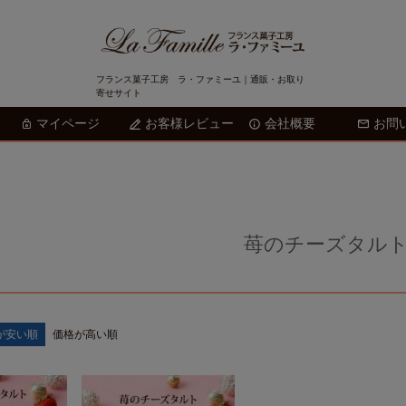
フランス菓子工房 ラ・ファミーユ｜通販・お取り
寄せサイト
マイページ
お客様レビュー
会社概要
検索
お問
苺のチーズタル
が安い順
価格が高い順