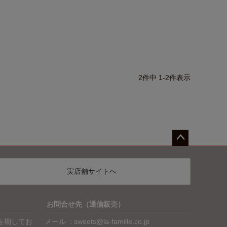
2
件中
1
-
2
件表示
ペー
ジト
実店舗サイトへ
ップ
へ
お問合せ先（通信販売）
を期してお
メール
sweets@la-famille.co.jp