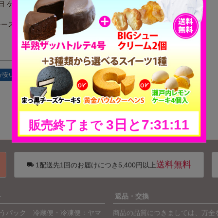
日 ケーキ
ー ケーキ 記念日 ケーキ
お祝いに♪
チーズケーキ
苺たっぷりのチーズケーキ
詳細を見る
が安い順
価格が高い順
送料無料
1配送先1回のお届けにつき5,400円以上
料
返品・交換
うパック 冷蔵便・冷凍便：ヤマ
商品の品質につきましては、万全