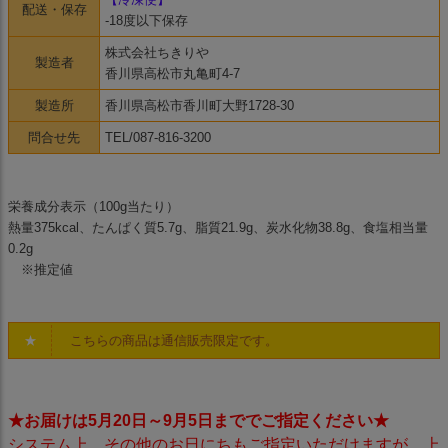
配送・保存
-18度以下保存
株式会社ちきりや
製造者
香川県高松市丸亀町4-7
製造所
香川県高松市香川町大野1728-30
問合せ先
TEL/087-816-3200
栄養成分表示（100g当たり）
熱量375kcal、たんぱく質5.7g、脂質21.9g、炭水化物38.8g、食塩相当量
0.2g
※推定値
★
こちらの商品は通信販売限定です。
★お届けは5月20日～9月5日まででご指定ください
★
システム上、その他のお日にちもご指定いただけますが、上