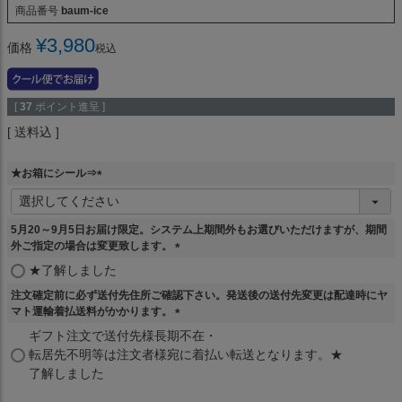
商品番号
baum-ice
¥
3,980
価格
税込
[
37
ポイント進呈 ]
送料込
★お箱にシール⇒
(
必
須
5月20～9月5日お届け限定。システム上期間外もお選びいただけますが、期間
)
外ご指定の場合は変更致します。
(
★了解しました
必
注文確定前に必ず送付先住所ご確認下さい。発送後の送付先変更は配達時にヤ
須
マト運輸着払送料がかかります。
)
(
ギフト注文で送付先様長期不在・
必
転居先不明等は注文者様宛に着払い転送となります。★
須
了解しました
)