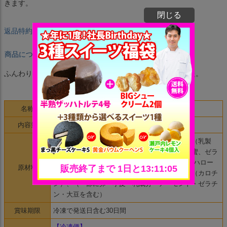
きます。
閉じる
返品特約について
商品についてのお問い合わせ
ふんわりバウムクーヘンに、ブリュレアイスを合わせました。
名称
洋生菓子
内容量
8個（1個：直径7.5cm×高さ2.5cm）
卵（国産）、砂糖、小麦粉、バター、クリーム（乳製
品）、牛乳、アーモンド、植物油脂、水飴、蜂蜜、ゼラ
チン、寒天、食塩、洋酒、バニラビーンズ/トレハロー
原材料
ス、加工澱粉、乳化剤、膨張剤、香料、着色料（カロチ
ン）、（一部に卵・小麦・乳成分・アーモンド・ゼラチ
ン・大豆を含む）
賞味期限
冷凍で発送日含む30日間
【冷凍便】