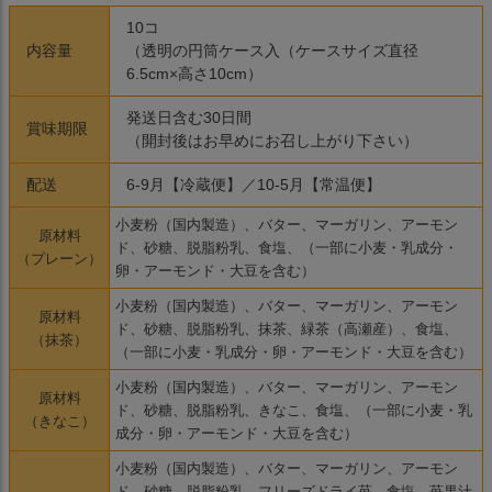
10コ
内容量
（透明の円筒ケース入（ケースサイズ直径
6.5cm×高さ10cm）
発送日含む30日間
賞味期限
（開封後はお早めにお召し上がり下さい）
配送
6-9月【冷蔵便】／10-5月【常温便】
小麦粉（国内製造）、バター、マーガリン、アーモン
原材料
ド、砂糖、脱脂粉乳、食塩、（一部に小麦・乳成分・
（プレーン）
卵・アーモンド・大豆を含む）
小麦粉（国内製造）、バター、マーガリン、アーモン
原材料
ド、砂糖、脱脂粉乳、抹茶、緑茶（高瀬産）、食塩、
（抹茶）
（一部に小麦・乳成分・卵・アーモンド・大豆を含む）
小麦粉（国内製造）、バター、マーガリン、アーモン
原材料
ド、砂糖、脱脂粉乳、きなこ、食塩、（一部に小麦・乳
（きなこ）
成分・卵・アーモンド・大豆を含む）
小麦粉（国内製造）、バター、マーガリン、アーモン
ド、砂糖、脱脂粉乳、フリーズドライ苺、食塩、苺果汁