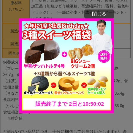
原材料
加工品（加糖ぶどう糖液糖、苺濃縮果汁）/香料、着色料
（いちご）
（ラック）、（一部に小麦・乳成分・卵・アーモンド・
閉じる
大豆を含む）
株式会社ちきりや
製造者
香川県高松市丸亀町4-7
製造所
香川県高松市香川町大野1728-30
問合せ先
TEL/087-816-3200
栄養成分表示（100g当たり）
【プレーン】熱量485kcal、たんぱく質7.2g、脂質34.3g、炭水化物
36.7g、食塩相当量0.3g
【抹茶】熱量450kcal、たんぱく質7.1g、脂質31.2g、炭水化物35.3g、食
塩相当量0.3g
【きなこ】熱量475kcal、たんぱく質7.8g、脂質33.5g、炭水化物35.4g、
食塩相当量0.3g
【いちご】熱量445kcal、たんぱく質7.0g、脂質30.3g、炭水化物36.0g、
食塩相当量0.3g
※推定値
＊割れやすい商品につき、十分に梱包してお届けいたしますが、多