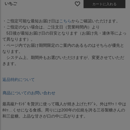
いちご
カートに入れる
・ご指定可能な最短お届け日は
こちら
からご確認いただけます。
・ご指定のない場合は、ご注文日（営業時間内）より
5日後が最短お届け日の目安となります（お届け先・連休等によっ
て異なります）。
・ページ内でお届け期間限定のご案内のあるものはそちらが優先と
なります。
システム上、期間外もお選びいただけますが、変更させていただ
きます。
返品特約について
商品についてのお問い合わせ
最高級ｱｰﾓﾝﾄﾞを贅沢に使って職人が焼き上げたｻﾌﾞﾚ。外はｻｸｯ！中は
ﾎﾛｯ…くせになる食感。周りには200年の伝統を誇る三谷製糖さんの
和三盆糖。上品な甘さが口の中に広がります。