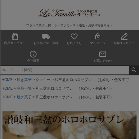
フランス菓子工房 ラ・ファミーユ｜通販・お取り寄せサイト
商品カテゴリー
お支払方法・送料
お気に入り
マイページ
お客様レビュー
会社概要
お問い合わせ
HOME
焼き菓子
クッキー
和三盆ホロホロサブレ （おのし・包装不可）
HOME
商品一覧
和三盆ホロホロサブレ （おのし・包装不可）
HOME
焼き菓子
和三盆ホロホロサブレ （おのし・包装不可）