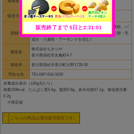
賞味期限
（開封後はお早めにお召し上がり下さい）
保存方法
直射日光を避け、冷暗所保存
卵白（国産）、アーモンドプードル、砂糖、小麦粉、バ
原材料
ター、ショートニング、柚子入り蜂蜜、（一部に卵・乳
成分・小麦粉・アーモンドを含む）
株式会社ちきりや
製造者
香川県高松市丸亀町4-7
製造所
香川県高松市香川町大野1728-30
問合せ先
TEL/087-816-3200
栄養成分表示（100g当たり）
熱量259kcal、たんぱく質5.6g、脂質9.8g、炭水化物37.1g、食塩相当量
0.2g
※推定値
こちらの商品は通信販売限定です。
●