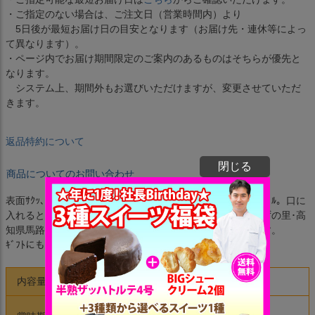
・ご指定のない場合は、ご注文日（営業時間内）より
5日後が最短お届け日の目安となります（お届け先・連休等によっ
て異なります）。
・ページ内でお届け期間限定のご案内のあるものはそちらが優先と
なります。
システム上、期間外もお選びいただけますが、変更させていただ
きます。
返品特約について
閉じる
商品についてのお問い合わせ
表面ｻｸｯ、中はもちっ･しっとｰり。秘密は最高級ｱｰﾓﾝﾄﾞﾌﾟｰﾄﾞﾙ。口に
入れるとふわっと広がる柚子はちみつの香り。日本一のゆずの里･高
知県馬路村の柚子蜂蜜を使ったｸﾘｰﾑをｻﾝﾄﾞしたﾀﾞｯｸﾜｰｽﾞです。
ｷﾞﾌﾄにもおすすめ、12個箱入です。
内容量
12個
【常温便】発送日含む30日間