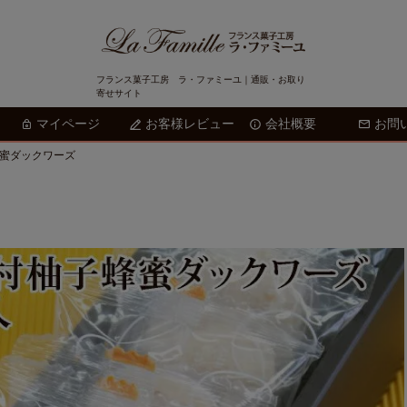
フランス菓子工房 ラ・ファミーユ｜通販・お取り
寄せサイト
マイページ
お客様レビュー
会社概要
検索
お問
蜂蜜ダックワーズ