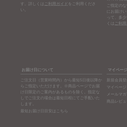
す。詳しくは
ご利用ガイド
をご利用くださ
ご指定のな
い。
にお届けい
って、多少
くは
ご利用
お届け日について
マイペー
ご注文日（営業時間内）から最短5日後以降か
新規会員登
らご指定いただけます。※商品ページでお届
マイページ
け日限定のご案内があるものを除く。指定な
メールマガ
しでご注文の場合は最短日程にてご手配いた
商品レビュ
します。
最短お届け日目安はこちら