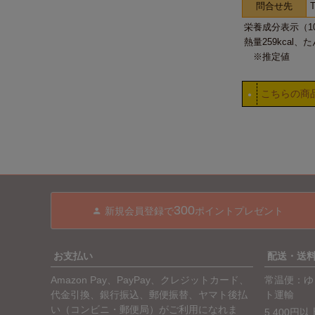
問合せ先
T
栄養成分表示（1
熱量259kcal、
※推定値
こちらの商
●
300
新規会員登録で
ポイントプレゼント
お支払い
配送・送
Amazon Pay、PayPay、クレジットカード、
常温便：ゆ
代金引換、銀行振込、郵便振替、ヤマト後払
ト運輸
い（コンビニ・郵便局）がご利用になれま
5,400円