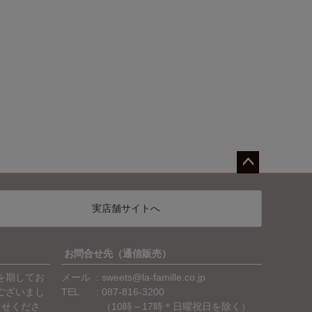
ペー
ジト
実店舗サイトへ
ップ
へ
お問合せ先（通信販売）
を期してお
メール
sweets@la-famille.co.jp
ございまし
TEL
087-816-3200
らせくださ
（10時～17時＊日曜祝日を除く）