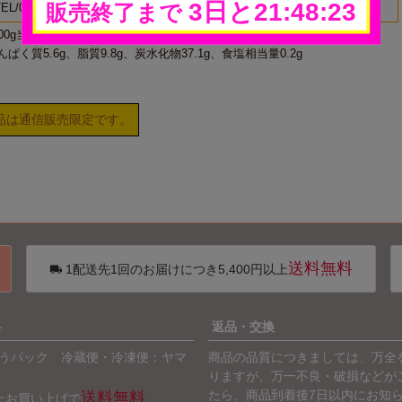
EL/087-816-3200
00g当たり）
たんぱく質5.6g、脂質9.8g、炭水化物37.1g、食塩相当量0.2g
品は通信販売限定です。
送料無料
1配送先1回のお届けにつき5,400円以上
料
返品・交換
うパック 冷蔵便・冷凍便：ヤマ
商品の品質につきましては、万全
りますが、万一不良・破損などが
たら、商品到着後7日以内にお知
送料無料
以上お買い上げで