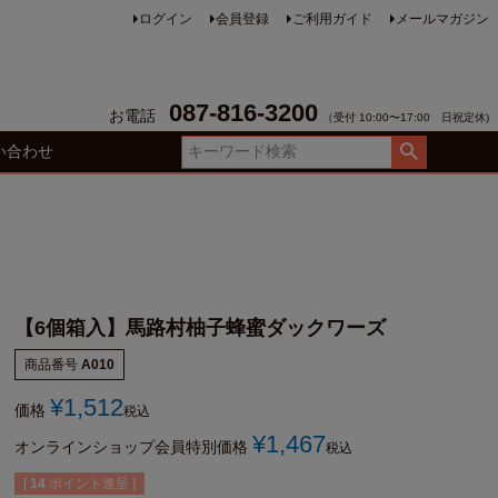
ログイン
会員登録
ご利用ガイド
メールマガジン
087-816-3200
お電話
（受付 10:00〜17:00 日祝定休)
い合わせ
【6個箱入】馬路村柚子蜂蜜ダックワーズ
商品番号
A010
¥
1,512
価格
税込
¥
1,467
オンラインショップ会員特別価格
税込
[
14
ポイント進呈 ]