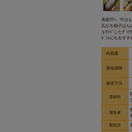
表面ｻｸｯ、中はも
広がる柚子はち
をｻﾝﾄﾞしたﾀﾞｯｸ
ｷﾞﾌﾄにもおす
内容量
賞味期限
保存方法
原材料
製造者
製造所