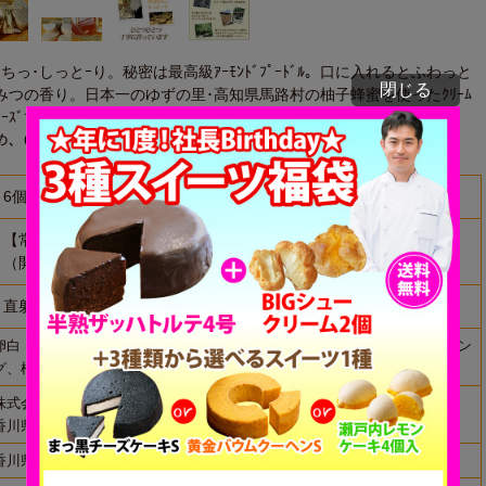
ちっ･しっとｰり。秘密は最高級ｱｰﾓﾝﾄﾞﾌﾟｰﾄﾞﾙ。口に入れるとふわっと
閉じる
みつの香り。日本一のゆずの里･高知県馬路村の柚子蜂蜜を使ったｸﾘｰﾑ
ﾜｰｽﾞです。
すめ、6個箱入です。
6個
【常温便】発送日含む30日間
（開封後はお早めにお召し上がり下さい）
直射日光を避け、冷暗所保存
卵白（国産）、アーモンドプードル、砂糖、小麦粉、バター、ショートニン
グ、柚子入り蜂蜜、（一部に卵・乳成分・小麦粉・アーモンドを含む）
株式会社ちきりや
香川県高松市丸亀町4-7
香川県高松市香川町大野1728-30