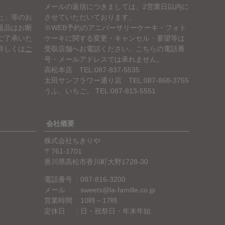
メールの返信につきましては、2営業日以内に
た」等のお
させていただいております。
返品はお断
※WEB予約のアニバーサリーケーキ・フォト
ご了承いた
ケーキに関する変更・キャンセル・要望等は
詳しくは
ご
受取店舗へお電話ください。こちらの電話番
号・メールアドレスでは承れません。
高松本店 TEL:087-837-5535
太田サンフラワー通り店 TEL:087-868-3755
うふ、いちご。 TEL:087-813-5551
会社概要
株式会社ちきりや
761-1701
香川県高松市香川町大野1728-30
電話番号
087-816-3200
メール
sweets@la-famille.co.jp
営業時間
10時～17時
定休日
日・祝祭日・年末年始