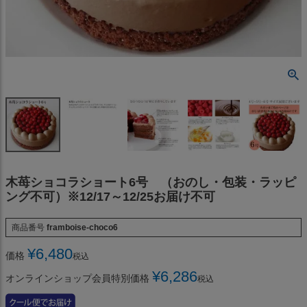
木苺ショコラショート6号 （おのし・包装・ラッピ
ング不可）※12/17～12/25お届け不可
商品番号
framboise-choco6
¥
6,480
価格
税込
¥
6,286
オンラインショップ会員特別価格
税込