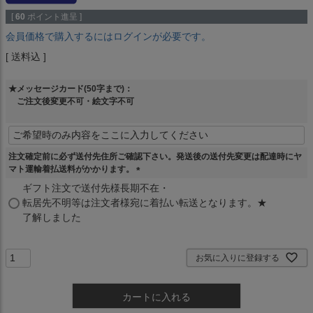
[
60
ポイント進呈 ]
会員価格で購入するにはログインが必要です。
送料込
★メッセージカード(50字まで)：
ご注文後変更不可・絵文字不可
注文確定前に必ず送付先住所ご確認下さい。発送後の送付先変更は配達時にヤ
マト運輸着払送料がかかります。
(
ギフト注文で送付先様長期不在・
必
転居先不明等は注文者様宛に着払い転送となります。★
須
了解しました
)
お気に入りに登録する
カートに入れる