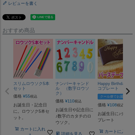
レビューを書く
おすすめ商品
スリムロウソク5本
ナンバーキャンド
Happy Birthday チ
セット
ル （数字ロウソ
コプレート
ク）
価格
¥
55
税込
クール便でお届け
価格
¥
110
税込
お誕生日・記念日
価格
¥
108
税込
お誕生日や記念日に
に。ロウソク5本セ
お誕生日に♪チョコ
♪数字のカタチのロ
ット。
プレート
ウソク。
カートに入れ
カートに入れ
詳細を見る