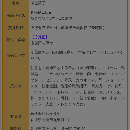
名称
洋生菓子
直径約18cm
商品サイズ
※ロウソク5本入1袋別添
賞味期限
冷凍保存で30日（解凍後冷蔵保存で48時間）
【冷凍便】
配送・保存
冷凍庫で保存
冷蔵庫で6～10時間程度かけて解凍してお召し上がりく
お召上り方
ださい。
乳等を主要原料とする食品（国内製造）、クリーム（乳
製品）、フランボワーズ、砂糖、卵、小麦粉、ココアパ
ウダー、ゼラチン、寒天、カカオマス、苺、ショートニ
原材料
ング、植物油脂、脱脂粉乳/膨張剤、乳化剤、ゲル化剤
（ペクチン）、トレハロース、着色料（カラメル、紅
麹、クチナシ）、香料、（一部に乳成分・卵・小麦・ゼ
ラチン・大豆・オレンジを含む）
株式会社ちきりや
製造者
香川県高松市丸亀町4-7
製造所
香川県高松市香川町大野1728-30