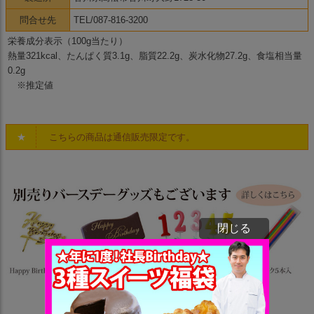
問合せ先
TEL/087-816-3200
栄養成分表示（100g当たり）
熱量321kcal、たんぱく質3.1g、脂質22.2g、炭水化物27.2g、食塩相当量
0.2g
※推定値
★
こちらの商品は通信販売限定です。
閉じる