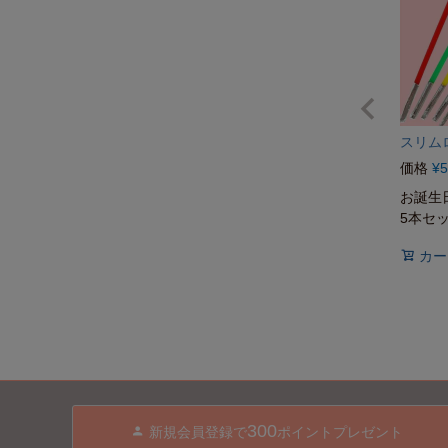
スリム
価格
¥
5
お誕生
5本セ
カー
300
新規会員登録で
ポイントプレゼント