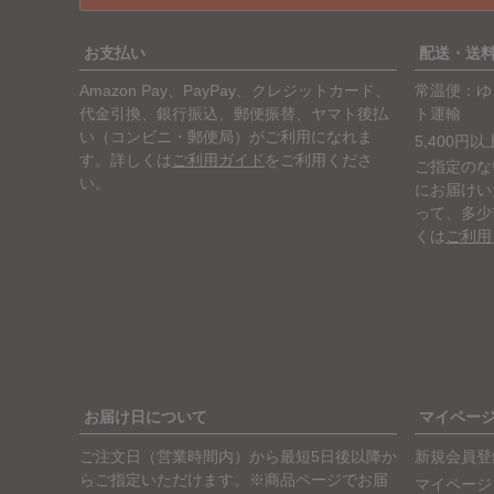
お支払い
配送・送
Amazon Pay、PayPay、クレジットカード、
常温便：ゆ
代金引換、銀行振込、郵便振替、ヤマト後払
ト運輸
い（コンビニ・郵便局）がご利用になれま
5,400円
す。詳しくは
ご利用ガイド
をご利用くださ
ご指定のな
い。
にお届けい
って、多少
くは
ご利用
お届け日について
マイペー
ご注文日（営業時間内）から最短5日後以降か
新規会員登
らご指定いただけます。※商品ページでお届
マイページ