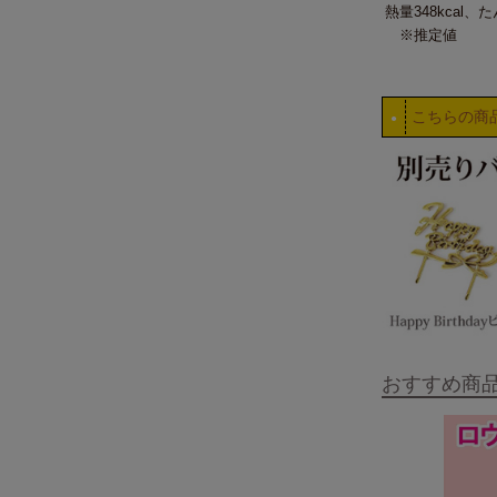
熱量348kcal、
※推定値
こちらの商
●
おすすめ商