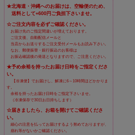
★北海道・沖縄へのお届けは、空輸便のため、
送料として+600円ご負担下さいませ。
☆ご注文内容を必ずご確認ください。
お届け先のご指定間違いが増えております。
ご注文後、自動配信メールと
当店からお送りするご注文受付メールもお読み下さい。
なお、郵便振替・銀行振込のお客様は
お振込確認後の発送となりますので、ご注意ください。
★予め余裕を持ったお届け日時をご指定くださ
い。
【冷凍便】でお届けし、解凍に6～10時間ほどかかりま
す。
余裕を持ったお届け日時をご指定下さいませ。
（冷凍保存で30日お日持ちします）
☆届きましたら、お箱を開けてご確認くださ
い。
細心の注意を払ってお届けするよう努めておりますが、
崩れ等がないかご確認ください。