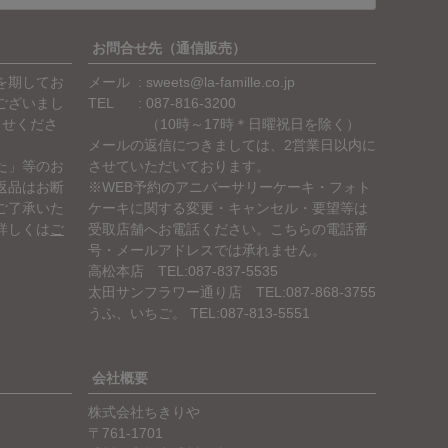
へ
お問合せ先（通信販売）
を期してお
メール
sweets@la-famille.co.jp
ございまし
TEL
087-816-3200
らせくださ
（10時～17時＊日曜祝日を除く）
メールの返信につきましては、2営業日以内に
た」等のお
させていただいております。
返品はお断
※WEB予約のアニバーサリーケーキ・フォト
ご了承いた
ケーキに関する変更・キャンセル・要望等は
詳しくは
ご
受取店舗へお電話ください。こちらの電話番
号・メールアドレスでは承れません。
高松本店 TEL:087-837-5535
太田サンフラワー通り店 TEL:087-868-3755
うふ、いちご。 TEL:087-813-5551
会社概要
株式会社ちきりや
761-1701