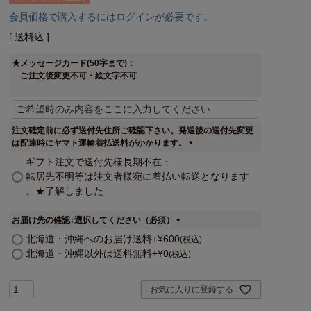
会員価格で購入するにはログインが必要です。
送料込
★メッセージカード(50字まで)：
ご注文後変更不可・絵文字不可
注文確定前に必ず送付先住所ご確認下さい。発送後の送付先変更
は配達時にヤマト運輸着払送料がかかります。
(
ギフト注文で送付先様長期不在・
必
転居先不明等は注文者様宛に着払い転送となります
須
。★了解しました
)
お届け先の確認↓選択してください（必須）
(
北海道・沖縄へのお届け送料
+
¥
600
税込
必
北海道・沖縄以外は送料無料
+
¥
0
税込
須
)
お気に入りに登録する