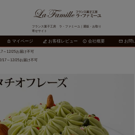
フランス菓子工房 ラ・ファミーユ｜通販・お取り
寄せサイト
マイページ
お客様レビュー
会社概要
検索
お問
～12/25お届け不可
7～12/25お届け不可