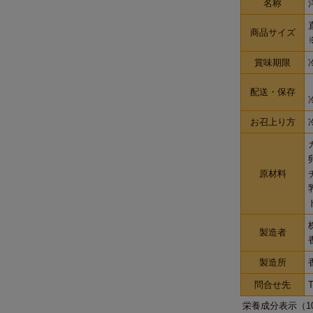
名称
商品サイズ
賞味期限
配送・保存
お召上り方
原材料
製造者
製造所
問合せ先
T
栄養成分表示（1