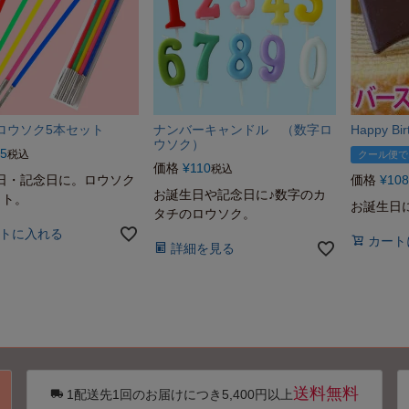
ロウソク5本セット
ナンバーキャンドル （数字ロ
Happy B
ウソク）
5
税込
クール便で
価格
¥
110
税込
日・記念日に。ロウソク
価格
¥
108
お誕生日や記念日に♪数字のカ
ット。
お誕生日
タチのロウソク。
トに入れる
カート
詳細を見る
送料無料
1配送先1回のお届けにつき5,400円以上