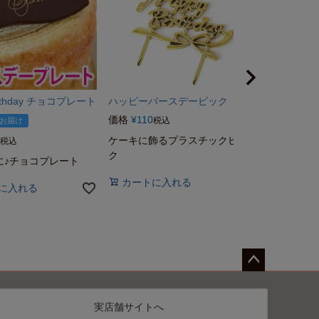
irthday チョコプレート
ハッピーバースデーピック
価格
¥
110
税込
お届け
ケーキに飾るプラスチックピッ
税込
ク
に♪チョコプレート
カートに入れる
に入れる
ペー
ジト
実店舗サイトへ
ップ