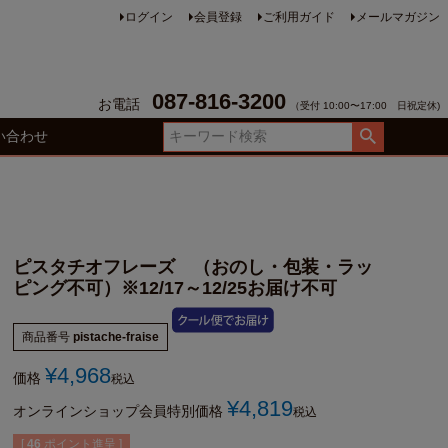
ログイン
会員登録
ご利用ガイド
メールマガジン
087-816-3200
お電話
（受付 10:00〜17:00 日祝定休)
い合わせ
ピスタチオフレーズ （おのし・包装・ラッ
ピング不可）※12/17～12/25お届け不可
商品番号
pistache-fraise
¥
4,968
価格
税込
¥
4,819
オンラインショップ会員特別価格
税込
[
46
ポイント進呈 ]