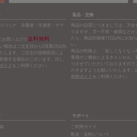
料
返品・交換
うパック 冷蔵便・冷凍便：ヤマ
商品の品質につきましては、万全
りますが、万一不良・破損などが
たら、商品到着後7日以内にお知
送料無料
以上お買い上げで
い。
い場合はご注文日から5営業日以内
商品の性格上、「欲しくなくなっ
たします。ご注文の混雑状況によ
客様のご都合によるキャンセル、
前後する場合がございます。詳し
りさせていただいておりますので
ガイド
をご利用ください。
だきますようお願いいたします。
利用ガイド
をご利用ください。
ジ
サポート
録
ご利用ガイド
配送・送料について