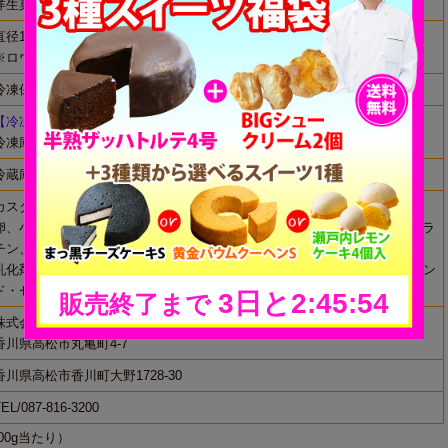
洋生菓子
直径15cm(最大)×高さ約9cm(最大)
※ロウソク5本入1袋別添
冷凍保存で30日（解凍後冷蔵保存で48時間）
【冷凍便】
冷凍庫で保存
冷蔵庫で6～10時間程度かけて解凍してお召し上がりください。
カスタードクリーム（国内製造）、バター、砂糖、クリーム（乳製品）、
卵、小麦粉、アーモンド、苺、マーガリン、水飴、牛乳、ピスタチオ、ゼラ
チン、植物油脂、脱脂粉乳、ココアパウダー、レモン果汁、洋酒/膨張剤、
乳化剤、着色料（黄4、青1）、香料、（一部に乳成分・卵・小麦・アーモン
ド・ゼラチン・大豆を含む）
株式会社ちきりや
香川県高松市丸亀町4-7
香川県高松市香川町大野1728-30
EL/087-816-3200
00g当たり）