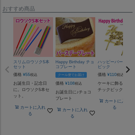
おすすめ商品
スリムロウソク5本
Happy Birthday チョ
ハッピーバースデ
セット
コプレート
ピック
価格
¥
55
価格
¥
110
税込
税込
クール便でお届け
お誕生日・記念日
価格
¥
108
ケーキに飾るプラ
税込
に。ロウソク5本セ
チックピック
お誕生日に♪チョコ
ット。
プレート
カートに入れ
カートに入れ
る
カートに入れ
る
る