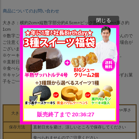
商品についてのお問い合わせ
閉じる
大きさ：横約2cm×縦数字部分約4.5cm+ピック部分2.5cm×厚さ約
1cm
※数字ごとに色が決まっています。お色のご指定は頂けませんので
ご注意ください（メーカーによりお色が予告なく変更になる場合が
ございます）。
※ケーキにさせるピックがキャンドル下部分についています。
※直射日光を避け、涼しいところで保管して下さい。
※食べられませんのでご注意ください。
※キャンドル・プレートのみの配送は承っておりません。必ずお菓
子をご一緒にご注文下さい。
横約2cm×縦数字部分約4.5cm+ピック部分2.5cm×厚さ
大きさ
約1cm
保存方法
直射日光を避け、涼しいところで保存してください
食べられませんのでご注意ください