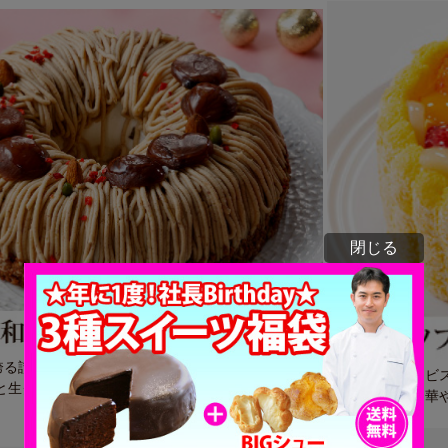
閉じる
を誇る讃岐和三盆糖を使った上品な甘さのふんわりス
ふんわりとしたビ
と生クリームをサンド。
ルーツを飾って華