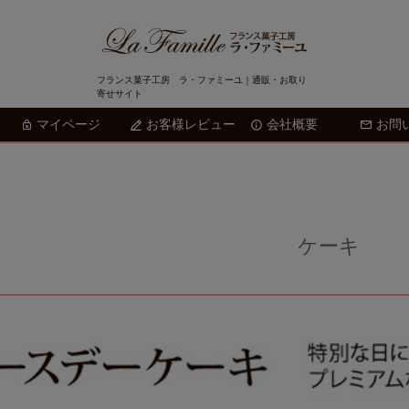
フランス菓子工房 ラ・ファミーユ｜通販・お取り
寄せサイト
マイページ
お客様レビュー
会社概要
検索
お問
ケーキ