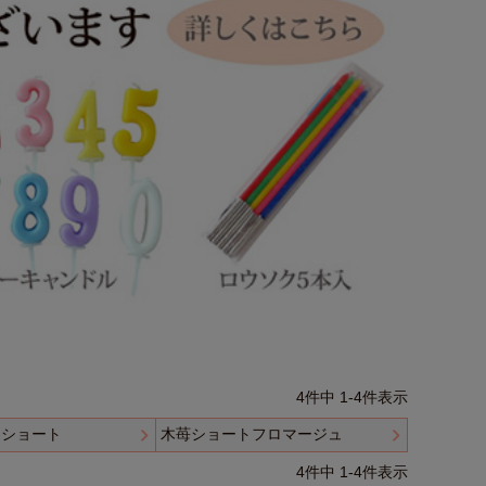
4
件中
1
-
4
件表示
ラショート
木苺ショートフロマージュ
4
件中
1
-
4
件表示