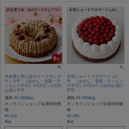
渋皮栗と和三盆のリースモンブ
木苺ショートフロマージュ6
ラン 6号 （おのし・包装・ラ
号 （おのし・包装・ラッピン
ッピング不可）※12/17～12/25
グ不可）※12/17～12/25お届け
お届け不可
不可
価格
¥
5,480
価格
¥
6,480
税込
税込
オンラインショップ会員特別価
オンラインショップ会員特別価
格
格
¥
5,316
¥
6,286
税込
税込