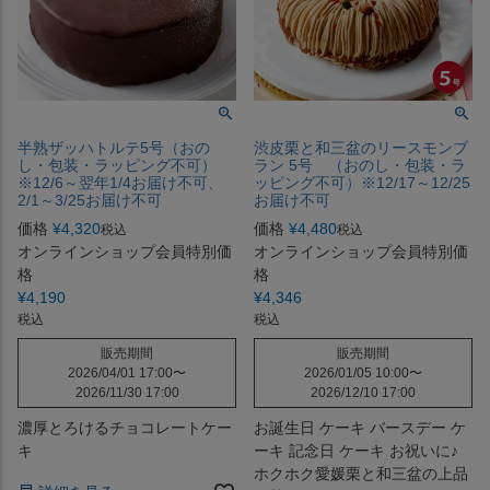
半熟ザッハトルテ5号（おの
渋皮栗と和三盆のリースモンブ
し・包装・ラッピング不可）
ラン 5号 （おのし・包装・ラ
※12/6～翌年1/4お届け不可、
ッピング不可）※12/17～12/25
2/1～3/25お届け不可
お届け不可
価格
¥
4,320
価格
¥
4,480
税込
税込
オンラインショップ会員特別価
オンラインショップ会員特別価
格
格
¥
4,190
¥
4,346
税込
税込
販売期間
販売期間
2026/04/01 17:00
〜
2026/01/05 10:00
〜
2026/11/30 17:00
2026/12/10 17:00
濃厚とろけるチョコレートケー
お誕生日 ケーキ バースデー ケ
キ
ーキ 記念日 ケーキ お祝いに♪
ホクホク愛媛栗と和三盆の上品