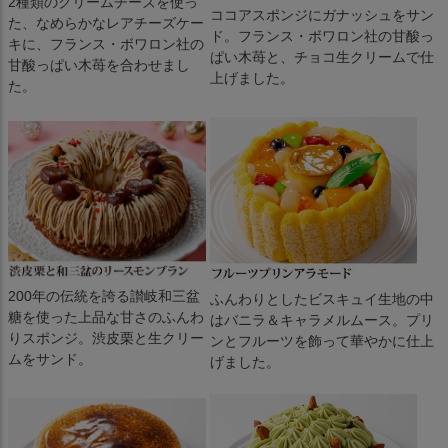
2種類のクリームチーズを使っ
ココアスポンジにガナッシュをサン
た、なめらかなレアチーズケー
ド。フランス・ボワロン社の甘酸っ
キに、フランス・ボワロン社の
ぱい木苺と、チョコ生クリームで仕
甘酸っぱい木苺を合わせまし
上げました。
た。
200年の伝統を誇る讃岐和三盆
ふんわりとしたビスキュイ生地の中
糖を使った上品な甘さのふんわ
はバニラ＆キャラメルムース。プリ
りスポンジ。渋皮栗と生クリー
ンとフルーツを飾って華やかに仕上
ムをサンド。
げました。