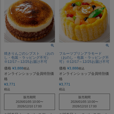
焼きりんごのシブスト （おの
フルーツプリンアラモード
し・包装・ラッピング不可）
（おのし・包装・ラッピング不
※12/17～12/25お届け不可
可）※12/17～12/25お届け不可
価格
¥
3,888
価格
¥
3,888
税込
税込
オンラインショップ会員特別価
オンラインショップ会員特別価
格
格
¥
3,771
¥
3,771
税込
税込
販売期間
販売期間
2026/01/05 10:00
〜
2026/01/05 10:00
〜
2026/12/10 17:00
2026/12/10 17:00