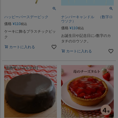
ハッピーバースデーピック
ナンバーキャンドル （数字ロ
ウソク）
価格
¥
110
税込
価格
¥
110
税込
ケーキに飾るプラスチックピッ
お誕生日や記念日に♪数字のカ
ク
タチのロウソク。
カートに入れる
カートに入れる