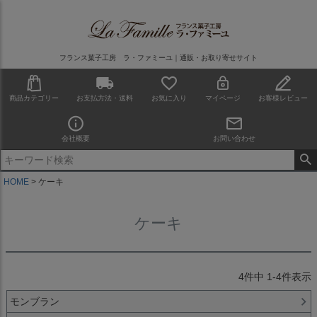
フランス菓子工房 ラ・ファミーユ｜通販・お取り寄せサイト
商品カテゴリー
お支払方法・送料
お気に入り
マイページ
お客様レビュー
会社概要
お問い合わせ
HOME
ケーキ
ケーキ
4
件中
1
-
4
件表示
モンブラン