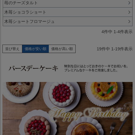
苺のチーズタルト
木苺ショコラショート
木苺ショートフロマージュ
4
件中
1
-
4
件表示
19
件中
1
-
19
件表示
並び替え
価格が安い順
価格が高い順