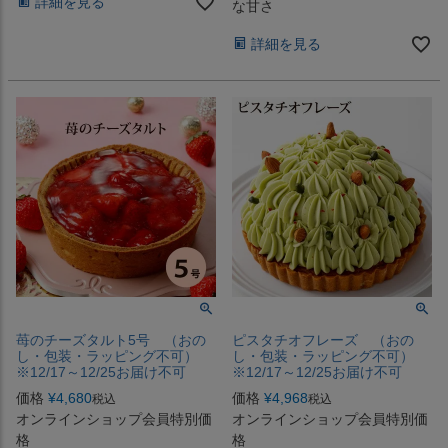
詳細を見る
な甘さ
詳細を見る
苺のチーズタルト5号 （おの
ピスタチオフレーズ （おの
し・包装・ラッピング不可）
し・包装・ラッピング不可）
※12/17～12/25お届け不可
※12/17～12/25お届け不可
価格
¥
4,680
価格
¥
4,968
税込
税込
オンラインショップ会員特別価
オンラインショップ会員特別価
格
格