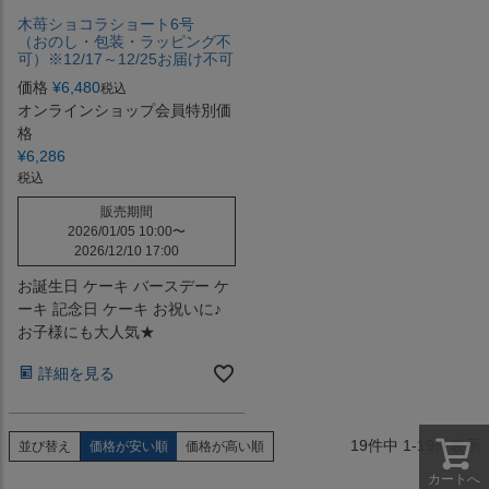
木苺ショコラショート6号
（おのし・包装・ラッピング不
可）※12/17～12/25お届け不可
価格
¥
6,480
税込
オンラインショップ会員特別価
格
¥
6,286
税込
販売期間
2026/01/05 10:00
〜
2026/12/10 17:00
お誕生日 ケーキ バースデー ケ
ーキ 記念日 ケーキ お祝いに♪
お子様にも大人気★
詳細を見る
19
件中
1
-
19
件表示
並び替え
価格が安い順
価格が高い順
カートへ