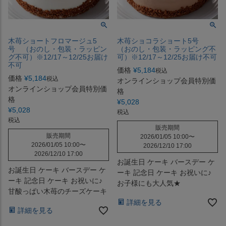
木苺ショートフロマージュ5
木苺ショコラショート5号
号 （おのし・包装・ラッピン
（おのし・包装・ラッピング不
グ不可）※12/17～12/25お届け
可）※12/17～12/25お届け不可
不可
価格
¥
5,184
税込
価格
¥
5,184
税込
オンラインショップ会員特別価
オンラインショップ会員特別価
格
格
¥
5,028
¥
5,028
税込
税込
販売期間
販売期間
2026/01/05 10:00
〜
2026/01/05 10:00
〜
2026/12/10 17:00
2026/12/10 17:00
お誕生日 ケーキ バースデー ケ
お誕生日 ケーキ バースデー ケ
ーキ 記念日 ケーキ お祝いに♪
ーキ 記念日 ケーキ お祝いに♪
お子様にも大人気★
甘酸っぱい木苺のチーズケーキ
詳細を見る
詳細を見る