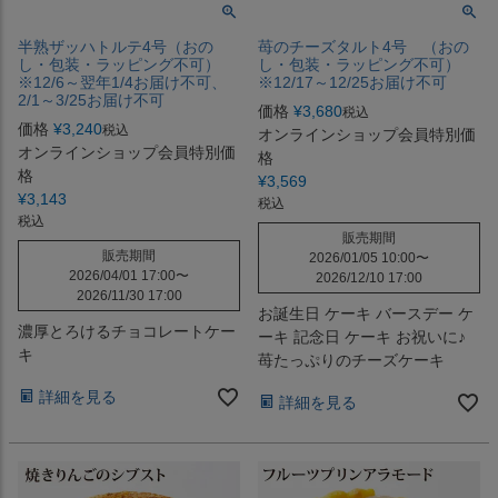
半熟ザッハトルテ4号（おの
苺のチーズタルト4号 （おの
し・包装・ラッピング不可）
し・包装・ラッピング不可）
※12/6～翌年1/4お届け不可、
※12/17～12/25お届け不可
2/1～3/25お届け不可
価格
¥
3,680
税込
価格
¥
3,240
税込
オンラインショップ会員特別価
オンラインショップ会員特別価
格
格
¥
3,569
¥
3,143
税込
税込
販売期間
販売期間
2026/01/05 10:00
〜
2026/04/01 17:00
〜
2026/12/10 17:00
2026/11/30 17:00
お誕生日 ケーキ バースデー ケ
濃厚とろけるチョコレートケー
ーキ 記念日 ケーキ お祝いに♪
キ
苺たっぷりのチーズケーキ
詳細を見る
詳細を見る