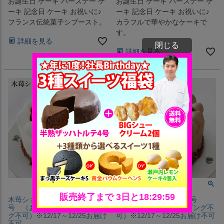
お誕生日 ケーキ バースデー ケ
お誕生日 ケーキ バースデー ケ
ーキ 記念日 ケーキ お祝いに♪
ーキ 記念日 ケーキ お祝いに♪
フランス伝統菓子シブースト。
カラフルで華やかなケーキで
す。
詳細を見る
閉じる
詳細を見る
木苺ショートフロマージュ4
木苺ショコラショート4号
号 （おのし・包装・ラッピン
（おのし・包装・ラッピング不
グ不可）※12/17～12/25お届け
可）※12/17～12/25お届け不可
不可